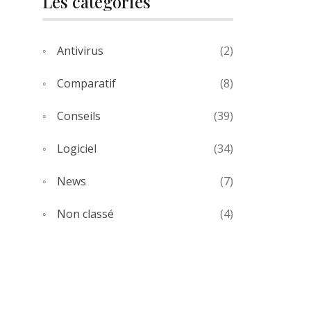
Les catégories
Antivirus
(2)
Comparatif
(8)
Conseils
(39)
Logiciel
(34)
News
(7)
Non classé
(4)