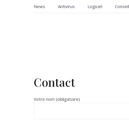
Skip
News
Antivirus
Logiciel
Consei
to
content
Des conseils de logiciel !
Edith as
Contact
Votre nom (obligatoire)