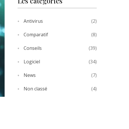
Les catégories
Antivirus
(2)
Comparatif
(8)
Conseils
(39)
Logiciel
(34)
News
(7)
Non classé
(4)