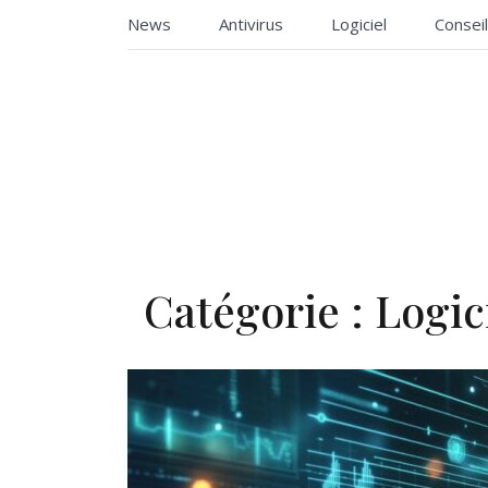
Skip
News
Antivirus
Logiciel
Consei
to
content
Des conseils de logiciel !
Edith as
Catégorie :
Logic