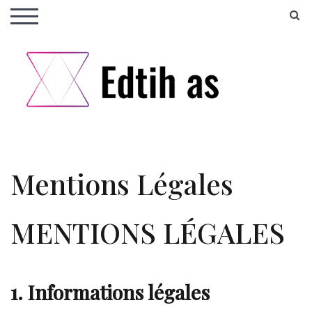
Skip
S
TOGGLE MOBILE MENU
to
content
Des conseils de logiciel !
Edith as
Mentions Légales
MENTIONS LÉGALES
1. Informations légales