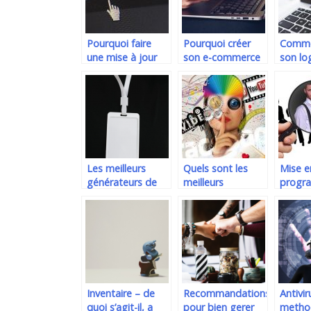
Pourquoi faire
Pourquoi créer
Commen
une mise à jour
son e-commerce
son log
permanente des
en cette période
d’entre
logiciels de votre
?
PC ?
Les meilleurs
Quels sont les
Mise e
générateurs de
meilleurs
progr
nom pour trouver
convertisseurs de
gestio
le nom de votre
YouTube et MP3
talent
entreprise
?
Inventaire – de
Recommandations
Antivir
quoi s’agit-il, a
pour bien gerer
metho