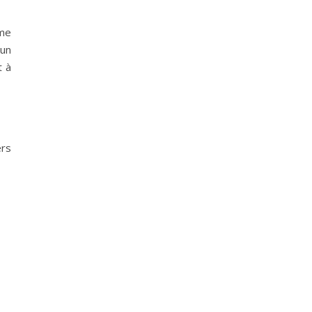
rme
 un
t à
ers