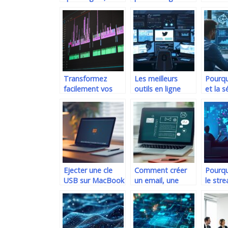
quoi cela sert-il ?
une equipe de
securi
techniciens
reseau
inform
Transformez
Les meilleurs
Pourqu
facilement vos
outils en ligne
et la s
videos MKV en
pour optimiser
essent
AVI gratuitement
votre utilisation
aux
de Twitter
cybera
Ejecter une cle
Comment créer
Pourqu
USB sur MacBook
un email, une
le str
Air : etapes
newsletter en
télévi
simples pour
HTML? Guide
accéde
retirer en securite
complet sur CSS
chaîne
et eviter la
inline vs CSS
mondi