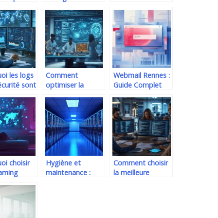
ser votre
humaines :
pourquoi utiliser
atique
un logiciel ?
oi les logs
Comment
Webmail Rennes :
écurité sont
optimiser la
Guide Complet
iels face
gestion QHSE
pour Accéder à
avec une solution
votre Messagerie
ttaques
personnalisable
AC-Rennes en
2024
oi choisir
Hygiène et
Comment choisir
eaming
maintenance :
la meilleure
sé pour
tout savoir sur le
agence de
r à 30 000
nettoyage salle
développement
s
serveur
logiciel pour votre
ales
informatique et la
projet