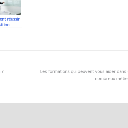
lutte
antibactérienne
nt réussir
sition
ique de
entreprise
n
ire digital
imenté
 ?
Les formations qui peuvent vous aider dans
nombreux métie