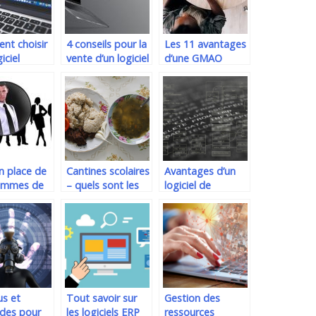
t choisir
4 conseils pour la
Les 11 avantages
iciel
vente d’un logiciel
d’une GMAO
prise ?
n place de
Cantines scolaires
Avantages d’un
ammes de
– quels sont les
logiciel de
n des
avantages de leur
stockage de
s
utilisation ?
donnees
us et
Tout savoir sur
Gestion des
des pour
les logiciels ERP
ressources