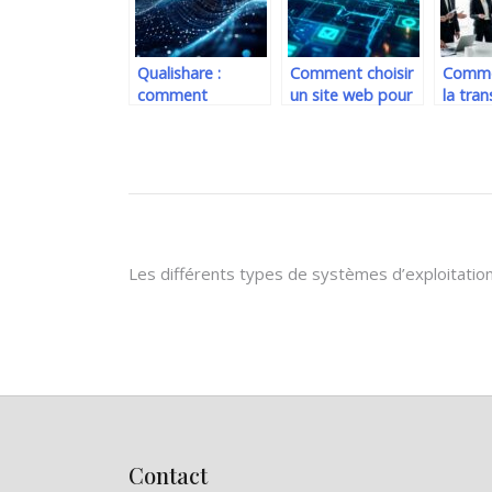
corruption de
embarqué
donnees
Qualishare :
Comment choisir
Comme
comment
un site web pour
la tran
révolutionner la
optimiser ses
numér
satisfaction client
stratégies
votre 
grâce au partage
financières et
avec u
de contenu de
commerciales
partena
qualité
expér
Navigation
Les différents types de systèmes d’exploitation
de
l’article
Contact