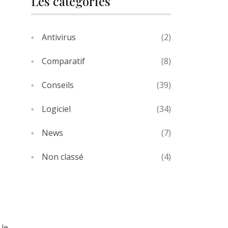
Les catégories
Antivirus
(2)
Comparatif
(8)
Conseils
(39)
Logiciel
(34)
News
(7)
Non classé
(4)
 le