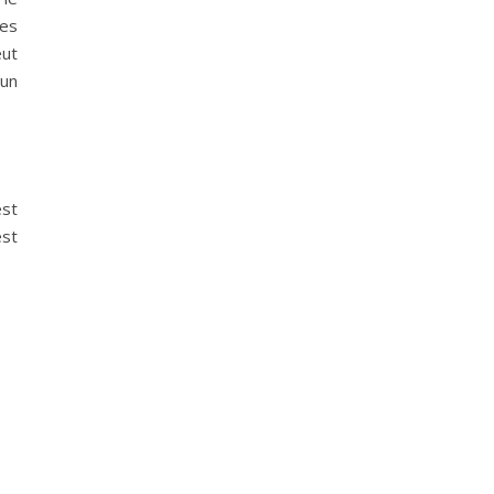
des
eut
 un
est
est