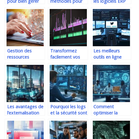
pour bien gerer
methodes pour
les logiciels ERP
une equipe de
securiser votre
techniciens
reseau
informatique
Gestion des
Transformez
Les meilleurs
ressources
facilement vos
outils en ligne
humaines :
videos MKV en
pour optimiser
pourquoi utiliser
AVI gratuitement
votre utilisation
un logiciel ?
de Twitter
Les avantages de
Pourquoi les logs
Comment
l’externalisation
et la sécurité sont
optimiser la
IT pour les
essentiels face
gestion QHSE
entreprises
aux
avec une solution
européennes
cyberattaques
personnalisable