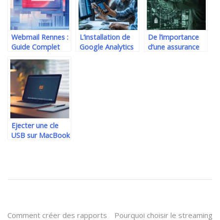
Webmail Rennes :
L’installation de
De l’importance
Guide Complet
Google Analytics
d’une assurance
pour Accéder à
sur application
cyber : Loic Guezo
votre Messagerie
mobile : La clé
décrypte
AC-Rennes en
pour segmenter
attaques DDoS
2024
votre audience
et cybersécurité
Ejecter une cle
USB sur MacBook
Air : etapes
simples pour
retirer en securite
et eviter la
corruption de
donnees
Navigation
Comment créer des rapports
Pourquoi choisir le streaming