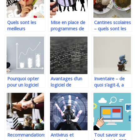
Quels sont les
Mise en place de
Cantines scolaires
meilleurs
programmes de
– quels sont les
convertisseurs de
gestion des
avantages de leur
YouTube et MP3
talents
utilisation ?
?
Pourquoi opter
Avantages d’un
Inventaire – de
pour un logiciel
logiciel de
quoi s’agit-il, a
de gestion VO ?
stockage de
quoi cela sert-il ?
donnees
Recommandations
Antivirus et
Tout savoir sur