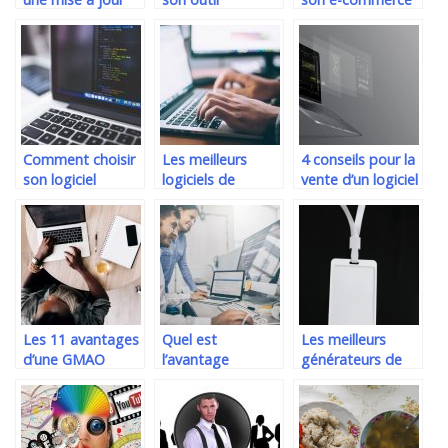
permanente des
informatique
en cette période
logiciels de votre
dans une
?
PC ?
entreprise.
Comment choisir
Les meilleurs
4 conseils pour la
son logiciel
logiciels de
vente d’un logiciel
d’entreprise ?
récupération de
données
Les 11 avantages
Quel est
Les meilleurs
d’une GMAO
l’avantage
générateurs de
d’utiliser un
nom pour trouver
logiciel de
le nom de votre
menuiserie
entreprise