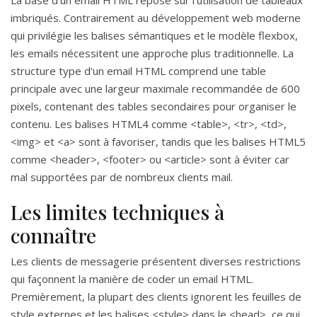
La base d'un email HTML repose sur l'utilisation de tableaux
imbriqués. Contrairement au développement web moderne
qui privilégie les balises sémantiques et le modèle flexbox,
les emails nécessitent une approche plus traditionnelle. La
structure type d'un email HTML comprend une table
principale avec une largeur maximale recommandée de 600
pixels, contenant des tables secondaires pour organiser le
contenu. Les balises HTML4 comme <table>, <tr>, <td>,
<img> et <a> sont à favoriser, tandis que les balises HTML5
comme <header>, <footer> ou <article> sont à éviter car
mal supportées par de nombreux clients mail.
Les limites techniques à
connaître
Les clients de messagerie présentent diverses restrictions
qui façonnent la manière de coder un email HTML.
Premièrement, la plupart des clients ignorent les feuilles de
style externes et les balises <style> dans le <head>, ce qui