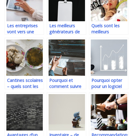
Les entreprises
Les meilleurs
Quels sont les
vont vers une
générateurs de
meilleurs
digitalisation et
nom pour trouver
convertisseurs de
une
le nom de votre
YouTube et MP3
automatisation
entreprise
?
de leur activite
Cantines scolaires
Pourquoi et
Pourquoi opter
– quels sont les
comment suivre
pour un logiciel
avantages de leur
un cours de
de gestion VO ?
utilisation ?
programmation
sur le langage
C++ ?
Avantages d’un
Inventaire – de
Recommandations