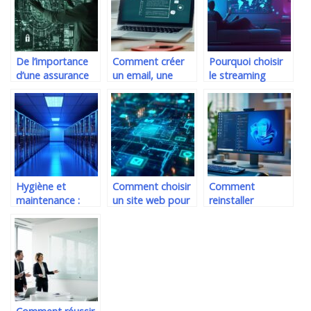
votre audience
De l’importance
Comment créer
Pourquoi choisir
d’une assurance
un email, une
le streaming
cyber : Loic Guezo
newsletter en
télévisé pour
décrypte
HTML? Guide
accéder à 30 000
attaques DDoS
complet sur CSS
chaînes
et cybersécurité
inline vs CSS
mondiales
embarqué
Hygiène et
Comment choisir
Comment
maintenance :
un site web pour
reinstaller
tout savoir sur le
optimiser ses
Windows 11 pour
nettoyage salle
stratégies
booster la
serveur
financières et
performance de
informatique et la
commerciales
votre PC
lutte
antibactérienne