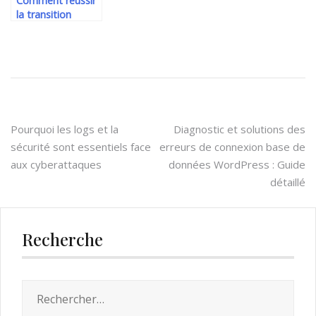
Comment réussir
la transition
numérique de
votre entreprise
avec un
partenaire digital
expérimenté
Navigation
Pourquoi les logs et la
Diagnostic et solutions des
sécurité sont essentiels face
erreurs de connexion base de
de
aux cyberattaques
données WordPress : Guide
l’article
détaillé
Recherche
Rechercher :