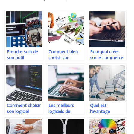
Prendre soin de
Comment bien
Pourquoi créer
son outil
choisir son
son e-commerce
informatique
hébergeur
en cette période
dans une
virtuel ?
?
entreprise.
Comment choisir
Les meilleurs
Quel est
son logiciel
logiciels de
l’avantage
d’entreprise ?
récupération de
d’utiliser un
données
logiciel de
menuiserie