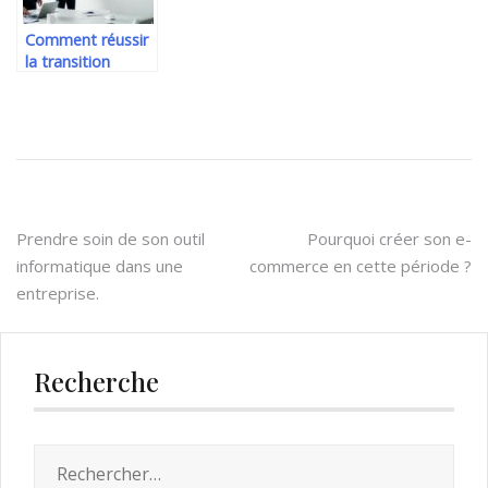
Comment réussir
la transition
numérique de
votre entreprise
avec un
partenaire digital
expérimenté
Navigation
Prendre soin de son outil
Pourquoi créer son e-
informatique dans une
commerce en cette période ?
de
entreprise.
l’article
Recherche
Rechercher :