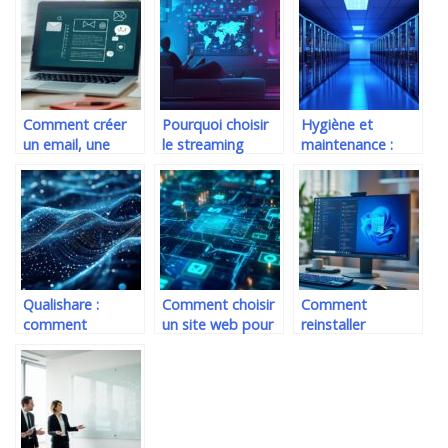
mobile : La clé
décrypte
simples pour
pour segmenter
attaques DDoS
retirer en securite
votre audience
et cybersécurité
et eviter la
corruption de
donnees
Comment créer
Pourquoi choisir
Hygiène et
un email, une
le streaming
maintenance :
newsletter en
télévisé pour
tout savoir sur le
HTML? Guide
accéder à 30 000
nettoyage salle
complet sur CSS
chaînes
serveur
inline vs CSS
mondiales
informatique et la
embarqué
lutte
antibactérienne
Qualishare :
Comment choisir
Comment
comment
un site web pour
reinstaller
révolutionner la
optimiser ses
Windows 11 pour
satisfaction client
stratégies
booster la
grâce au partage
financières et
performance de
de contenu de
commerciales
votre PC
qualité