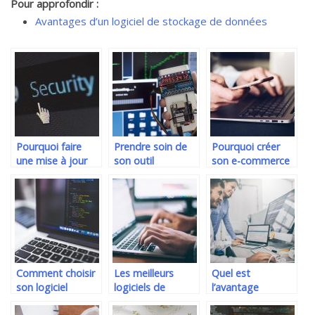
Pour approfondir :
Avantages d’un logiciel de stockage de données
Pourquoi faire
Prendre soin de
Pourquoi créer
une mise à jour
son outil
son e-commerce
permanente des
informatique
en cette période
logiciels de votre
dans une
?
PC ?
entreprise.
Comment choisir
Les meilleurs
Quel est
son logiciel
logiciels de
l’avantage
d’entreprise ?
récupération de
d’utiliser un