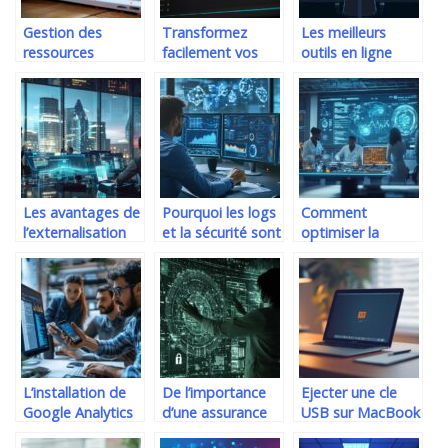
Gestion des
Transformez
Les meilleurs
ressources
facilement vos
outils en ligne
humaines :
videos MKV en
pour optimiser
pourquoi utiliser
AVI gratuitement
votre utilisation
un logiciel ?
de Twitter
Les avantages de
Pourquoi les logs
Comment
l’externalisation
et la sécurité sont
optimiser la
IT pour les
essentiels face
gestion QHSE
entreprises
aux
avec une solution
européennes
cyberattaques
personnalisable
L’installation de
De l’importance
Ejecter une cle
Google Analytics
d’une assurance
USB sur MacBook
sur application
cyber : Loic Guezo
Air : etapes