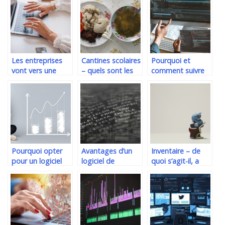
données
logiciel de
menuiserie
Les entreprises
Cantines scolaires
Pourquoi et
vont vers une
– quels sont les
comment suivre
digitalisation et
avantages de leur
un cours de
une
utilisation ?
programmation
automatisation
sur le langage
de leur activite
C++ ?
Pourquoi opter
Avantages d’un
Inventaire – de
pour un logiciel
logiciel de
quoi s’agit-il, a
de gestion VO ?
stockage de
quoi cela sert-il ?
donnees